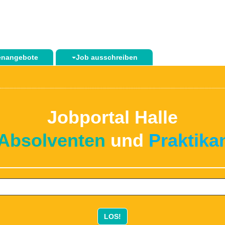
lenangebote
Job ausschreiben
Jobportal Halle
Absolventen
und
Praktika
LOS!