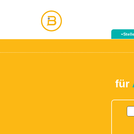
Stel
für