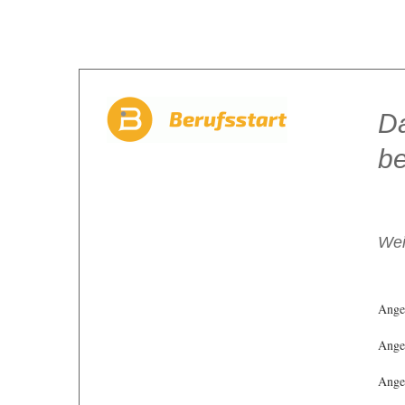
Da
be
Wei
Ange
Angeb
Angeb