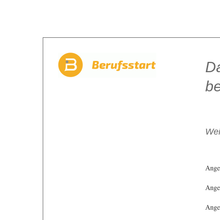
Da
be
Wei
Ange
Angeb
Angeb