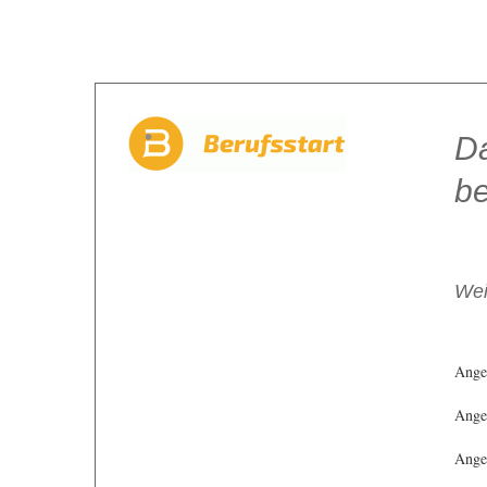
Da
be
Wei
Ange
Angeb
Angeb